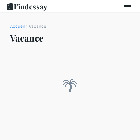
📰
Findessay
Accueil
› Vacance
Vacance
🌴