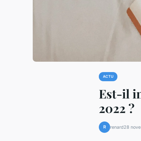
ACTU
Est-il 
2022 ?
R
renard
28 nov