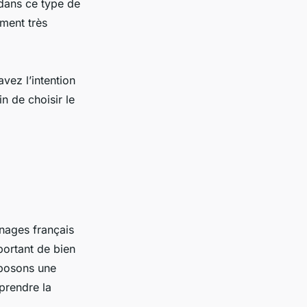
 dans ce type de
ement très
avez l’intention
n de choisir le
nages français
portant de bien
oposons une
prendre la