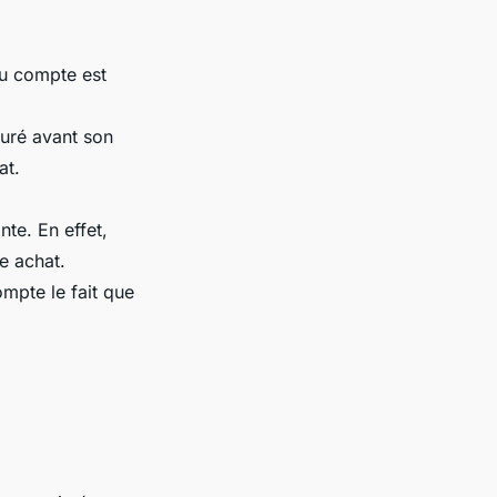
du compte est
turé avant son
at.
te. En effet,
e achat.
ompte le fait que