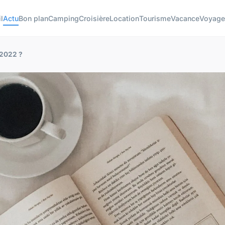
l
Actu
Bon plan
Camping
Croisière
Location
Tourisme
Vacance
Voyage
 2022 ?