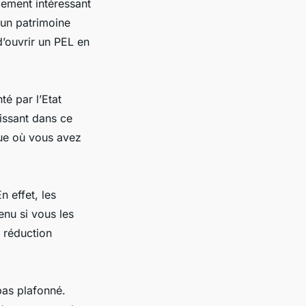
cement intéressant
 un patrimoine
d’ouvrir un PEL en
té par l’Etat
tissant dans ce
que où vous avez
 effet, les
enu si vous les
e réduction
pas plafonné.